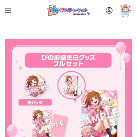
ス
キ
ア
ッ
カ
ウ
プ
ン
す
ト
る