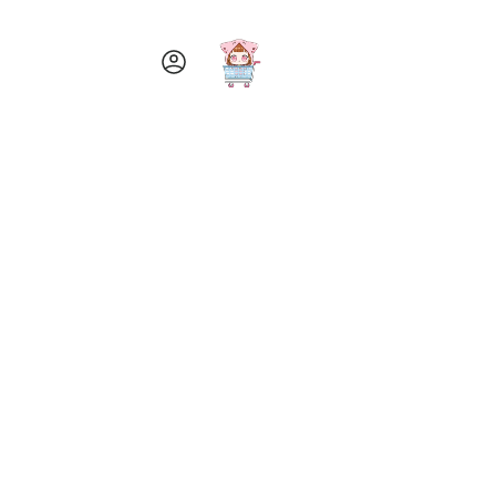
ア
カ
ウ
ン
ト