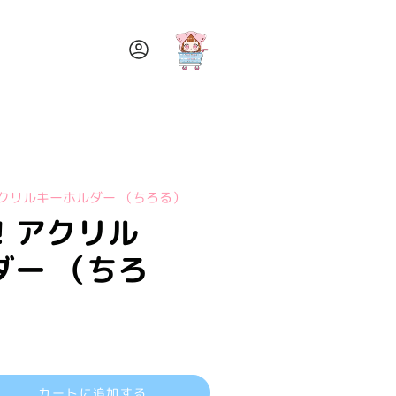
ア
カ
ウ
ン
ト
クリルキーホルダー （ちろる）
！アクリル
゙ー （ちろ
カートに追加する