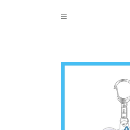
ス
キ
ッ
プ
す
る