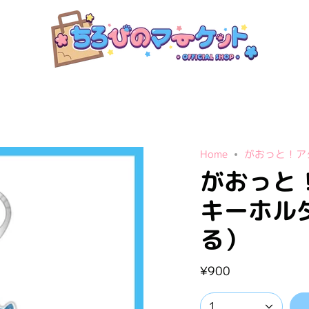
Home
がおっと！ア
がおっと
キーホルタ
る）
¥900
1