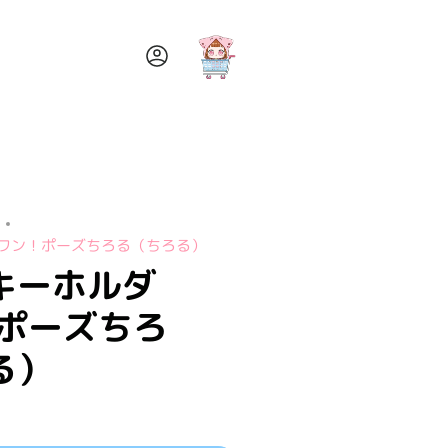
ア
カ
ウ
ン
ト
 ワン！ポーズちろる（ちろる）
キーホルダ
！ポーズちろ
る）