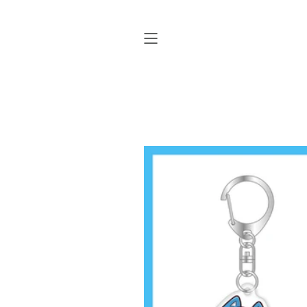
ス
キ
ッ
プ
す
る