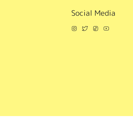
Social Media
Instagram
Twitter
TikTok
YouTube
© ちろぴのマーケット 2026