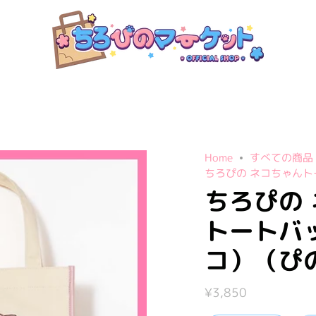
Home
すべての商品
ちろぴの ネコちゃん
ちろぴの
トートバ
コ）（ぴ
¥3,850