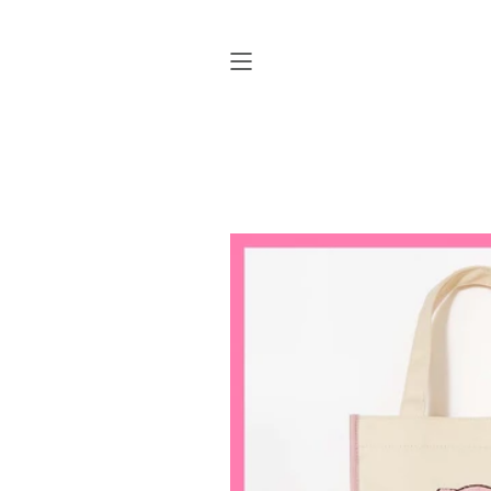
ス
キ
ッ
プ
す
る