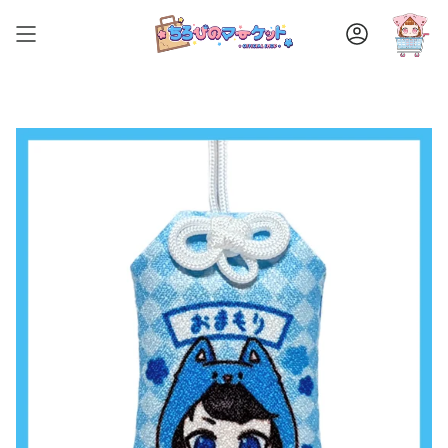
ス
キ
ア
ッ
カ
ウ
プ
ン
す
ト
る